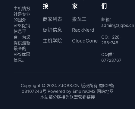
接
家
们
主机情报
社是专业
商家列表
搬瓦工
邮箱：
的国外
admin@zjqbs.cn
VPS促销
促销信息
RackNerd
信息平
QQ：228-
台，为您
主机学院
CloudCone
268-748
提供最新
最全的
VPS优惠
QQ群：
信息。
67723767
Copyright © 2024 ZJQBS.CN 版权所有
蜀ICP备
08107246号
Powered by
EmpireCMS
网站地图
本站部分链接为联盟营销链接