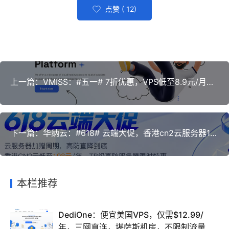
点赞 (
12
)
上一篇：VMISS：#五一# 7折优惠，VPS低至8.9元/月，香港/韩国/日本/美国机房，CN2/CUII/CMIN2/软银等高速线路可选？
下一篇：华纳云：#618# 云端大促，香港cn2云服务器198元/年，美国cn2云4H8G15M永久988元/年
本栏推荐
DediOne：便宜美国VPS，仅需$12.99/
年，三网直连，堪萨斯机房，不限制流量