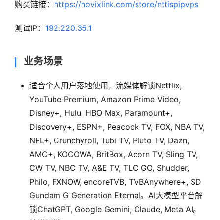
购买链接：
https://novixlink.com/store/nttispipvps
测试IP：
192.220.35.1
业务场景
适合个人用户落地使用，流媒体解锁Netflix,
YouTube Premium, Amazon Prime Video,
Disney+, Hulu, HBO Max, Paramount+,
Discovery+, ESPN+, Peacock TV, FOX, NBA TV,
NFL+, Crunchyroll, Tubi TV, Pluto TV, Dazn,
AMC+, KOCOWA, BritBox, Acorn TV, Sling TV,
CW TV, NBC TV, A&E TV, TLC GO, Shudder,
Philo, FXNOW, encoreTVB, TVBAnywhere+, SD
Gundam G Generation Eternal。AI大模型平台解
锁ChatGPT, Google Gemini, Claude, Meta AI。