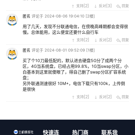
[
2
]
[
3
]
支持
反对
回复
匿名
评论于
2024-08-06 19:04:10
[2楼]
用了几天，发现不分联通电信，在傍晚高峰期都会变得很
慢。总体能用，这么便宜还要什么自行车
[
2
]
[
2
]
支持
反对
回复
匿名
评论于
2024-08-01 09:52:09
[1楼]
买了个10刀最低配的，默认进去硬盘5G分了成两个分
区，4G当系统盘，已经占用99.8%，1G当swap分区，小
白基本到这里就傻眼了，得自己删了swap分区扩容系统
盘；
另外联通测速很好 10M+，电信下载只有100k，上传倒
是很快
[
2
]
[
2
]
支持
反对
回复
快速连
热门商
联系我