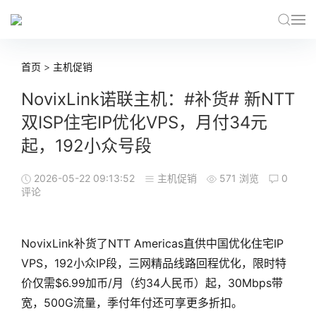
首页
>
主机促销
NovixLink诺联主机：#补货# 新NTT
双ISP住宅IP优化VPS，月付34元
起，192小众号段
2026-05-22 09:13:52
主机促销
571 浏览
0
评论
NovixLink补货了NTT Americas直供中国优化住宅IP
VPS，192小众IP段，三网精品线路回程优化，限时特
价仅需$6.99加币/月（约34人民币）起，30Mbps带
宽，500G流量，季付年付还可享更多折扣。