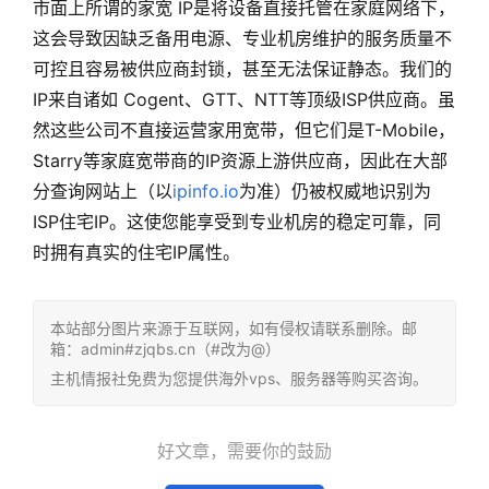
市面上所谓的家宽 IP是将设备直接托管在家庭网络下，
这会导致因缺乏备用电源、专业机房维护的服务质量不
可控且容易被供应商封锁，甚至无法保证静态。我们的
IP来自诸如 Cogent、GTT、NTT等顶级ISP供应商。虽
然这些公司不直接运营家用宽带，但它们是T-Mobile，
Starry等家庭宽带商的IP资源上游供应商，因此在大部
分查询网站上（以
ipinfo.io
为准）仍被权威地识别为
ISP住宅IP。这使您能享受到专业机房的稳定可靠，同
时拥有真实的住宅IP属性。
本站部分图片来源于互联网，如有侵权请联系删除。邮
箱：admin#zjqbs.cn（#改为@）
主机情报社免费为您提供海外vps、服务器等购买咨询。
好文章，需要你的鼓励