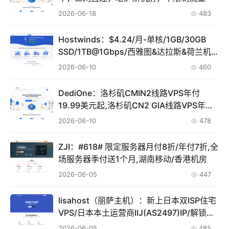
2026-06-18
483
Hostwinds：$4.24/月-单核/1GB/30GB
SSD/1TB@1Gbps/西雅图&达拉斯&荷兰机
房,免费换IP
2026-06-10
460
DediOne：洛杉矶CMIN2线路VPS年付
19.99美元起,洛杉矶CN2 GIA线路VPS年付
59美元起
2026-06-10
478
ZJI：#618# 限定服务器月付8折/年付7折,全
场服务器季付送1个月,湖南移动/香港机房
2026-06-05
447
lisahost（丽萨主机）：新上日本双ISP住宅
VPS/日本本土运营商IIJ(AS2497)IP/解锁丰
富
2026-06-05
485