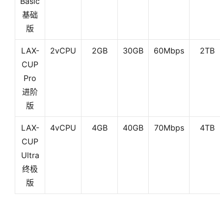
Basic
基础
版
LAX-
2vCPU
2GB
30GB
60Mbps
2TB
CUP
Pro
进阶
版
LAX-
4vCPU
4GB
40GB
70Mbps
4TB
CUP
Ultra
终极
版