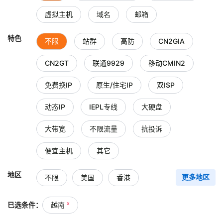
虚拟主机
域名
邮箱
特色
不限
站群
高防
CN2GIA
CN2GT
联通9929
移动CMIN2
免费换IP
原生/住宅IP
双ISP
动态IP
IEPL专线
大硬盘
大带宽
不限流量
抗投诉
便宜主机
其它
地区
不限
美国
香港
更多地区
台湾
中国大陆
日本
x
已选条件：
越南
新加坡
韩国
俄罗斯