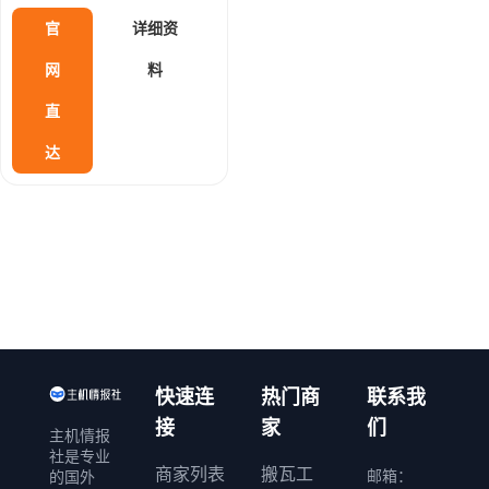
尤其适合 TikTok 运营、直播
官
详细资
罗马尼亚
拉脱维亚
及流媒体解锁等场景。
网
料
格鲁吉亚
墨西哥
以色列
直
南非
其它
达
快速连
热门商
联系我
接
家
们
主机情报
社是专业
商家列表
搬瓦工
邮箱：
的国外