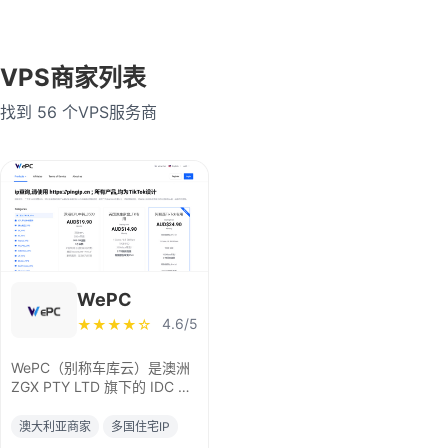
乌克兰
英国
法国
VPS商家列表
德国
越南
泰国
找到 56 个VPS服务商
缅甸
菲律宾
马来西亚
老挝
印度
荷兰
瑞士
瑞典
波兰
爱尔兰
西班牙
澳大利亚
WePC
意大利
加拿大
巴西
4.6/5
★★★★☆
智利
捷克共和国
WePC（别称车库云）是澳洲
ZGX PTY LTD 旗下的 IDC 运
阿联酋迪拜
卢森堡
营部门，2012 年成立，是老
牌华人主机商，主打原生 IP
澳大利亚商家
多国住宅IP
印度尼西亚
保加利亚
及双 ISP 家宽 IP VPS 服务，