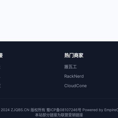
接
热门商家
表
搬瓦工
息
RackNerd
院
CloudCone
 © 2024 ZJQBS.CN 版权所有
蜀ICP备08107246号
Powered by
Empire
本站部分链接为联盟营销链接