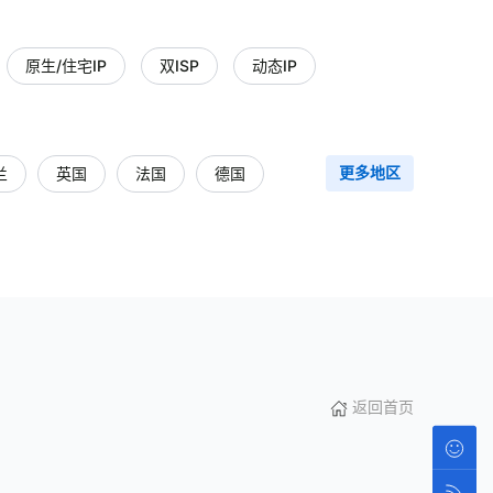
原生/住宅IP
双ISP
动态IP
兰
英国
法国
德国
更多地区
波兰
爱尔兰
西班牙
印度尼西亚
保加利亚
罗马尼亚
返回首页