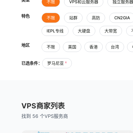
不限
VPS和云服务器
独立服务
特色
不限
站群
高防
CN2GIA
IEPL专线
大硬盘
大带宽
地区
不限
美国
香港
台湾
越南
泰国
缅甸
菲律宾
x
已选条件：
罗马尼亚
澳大利亚
意大利
加拿大
巴
拉脱维亚
格鲁吉亚
墨西哥
VPS商家列表
找到 56 个VPS服务商