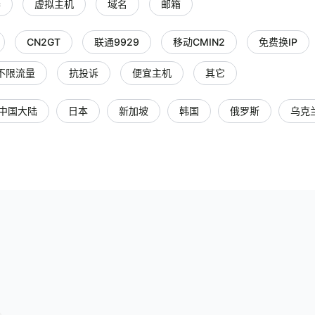
器
虚拟主机
域名
邮箱
CN2GT
联通9929
移动CMIN2
免费换IP
不限流量
抗投诉
便宜主机
其它
中国大陆
日本
新加坡
韩国
俄罗斯
乌克
马来西亚
老挝
印度
荷兰
瑞士
瑞典
西
智利
捷克共和国
阿联酋迪拜
卢森堡
以色列
南非
其它