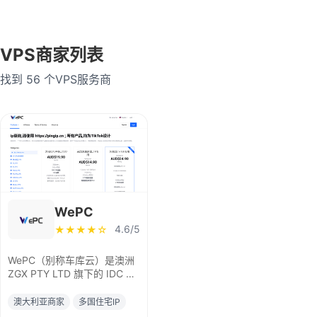
乌克兰
英国
法国
VPS商家列表
德国
越南
泰国
找到 56 个VPS服务商
缅甸
菲律宾
马来西亚
老挝
印度
荷兰
瑞士
瑞典
波兰
爱尔兰
西班牙
澳大利亚
WePC
意大利
加拿大
巴西
4.6/5
★★★★☆
智利
捷克共和国
WePC（别称车库云）是澳洲
ZGX PTY LTD 旗下的 IDC 运
阿联酋迪拜
卢森堡
营部门，2012 年成立，是老
牌华人主机商，主打原生 IP
澳大利亚商家
多国住宅IP
印度尼西亚
保加利亚
及双 ISP 家宽 IP VPS 服务，