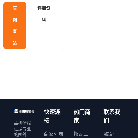
尤其适合 TikTok 运营、直播
官
详细资
罗马尼亚
拉脱维亚
及流媒体解锁等场景。
网
料
格鲁吉亚
墨西哥
以色列
直
南非
其它
达
快速连
热门商
联系我
接
家
们
主机情报
社是专业
商家列表
搬瓦工
邮箱：
的国外