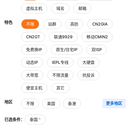
虚拟主机
域名
邮箱
特色
不限
站群
高防
CN2GIA
CN2GT
联通9929
移动CMIN2
免费换IP
原生/住宅IP
双ISP
动态IP
IEPL专线
大硬盘
大带宽
不限流量
抗投诉
便宜主机
其它
地区
不限
美国
香港
更多地区
台湾
中国大陆
日本
x
已选条件：
泰国
新加坡
韩国
俄罗斯