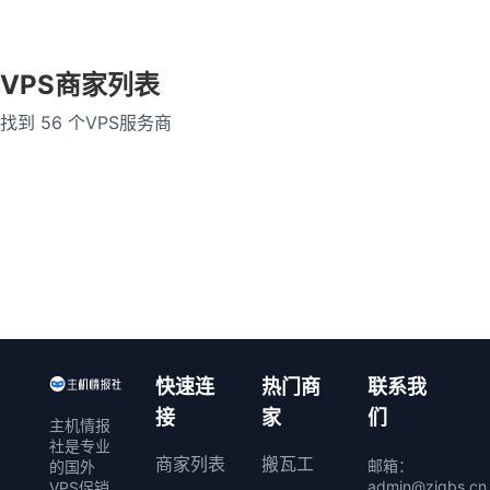
乌克兰
英国
法国
VPS商家列表
德国
越南
泰国
找到 56 个VPS服务商
缅甸
菲律宾
马来西亚
老挝
印度
荷兰
瑞士
瑞典
波兰
爱尔兰
西班牙
澳大利亚
意大利
加拿大
巴西
智利
捷克共和国
快速连
热门商
联系我
接
家
们
主机情报
阿联酋迪拜
卢森堡
社是专业
商家列表
搬瓦工
邮箱：
的国外
印度尼西亚
保加利亚
admin@zjqbs.cn
VPS促销