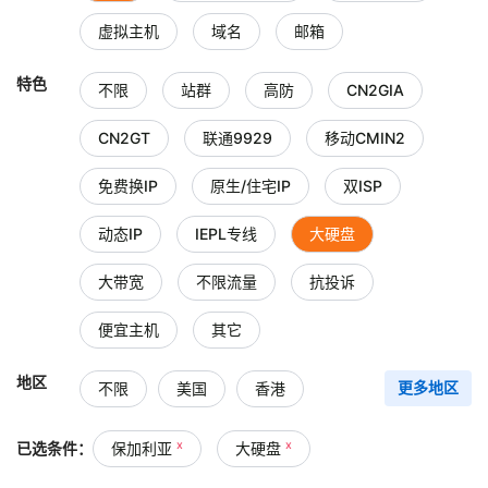
虚拟主机
域名
邮箱
特色
不限
站群
高防
CN2GIA
CN2GT
联通9929
移动CMIN2
免费换IP
原生/住宅IP
双ISP
动态IP
IEPL专线
大硬盘
大带宽
不限流量
抗投诉
便宜主机
其它
地区
不限
美国
香港
更多地区
台湾
中国大陆
日本
x
x
已选条件：
保加利亚
大硬盘
新加坡
韩国
俄罗斯