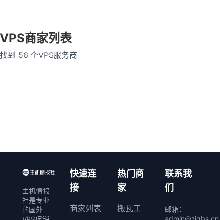
乌克兰
英国
法国
VPS商家列表
德国
越南
泰国
找到 56 个VPS服务商
缅甸
菲律宾
马来西亚
老挝
印度
荷兰
瑞士
瑞典
波兰
爱尔兰
西班牙
澳大利亚
意大利
加拿大
巴西
智利
捷克共和国
快速连
热门商
联系我
接
家
们
主机情报
阿联酋迪拜
卢森堡
社是专业
商家列表
搬瓦工
邮箱：
的国外
印度尼西亚
保加利亚
admin@zjqbs.cn
VPS促销