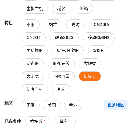
虚拟主机
域名
邮箱
特色
不限
站群
高防
CN2GIA
CN2GT
联通9929
移动CMIN2
免费换IP
原生/住宅IP
双ISP
动态IP
IEPL专线
大硬盘
大带宽
不限流量
抗投诉
便宜主机
其它
地区
不限
美国
香港
更多地区
台湾
中国大陆
日本
x
x
已选条件：
抗投诉
其它
新加坡
韩国
俄罗斯