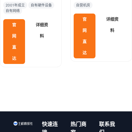
点，曾用域名
供多个国家和地区的服务器和
2001年成立
自有硬件设备
自营机房
iwfhosting.net，成立于2001
VPS产品租用业务，包括美国
自有网络
年，老牌商家，主要提供VPS
站群服务器、美国cn2服务
官
详细资
及独立服务器租用等，自有设
器、香港服务器等热门产品。
官
详细资
备、硬件和网络（AS
支持支付宝付款，电信、联通
网
料
397373）。
直连，速度快的一流，有中文
网
料
客服，24小时提供服务支持。
直
直
达
达
快速连
热门商
联系我