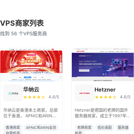
乌克兰
英国
法国
VPS商家列表
德国
越南
泰国
找到 56 个VPS服务商
缅甸
菲律宾
马来西亚
老挝
印度
荷兰
瑞士
瑞典
波兰
爱尔兰
西班牙
澳大利亚
华纳云
Hetzner
意大利
加拿大
巴西
4.6/5
4.6/5
★★★★☆
★★★★☆
智利
捷克共和国
华纳云是香港本土商家，总部
Hetzner是德国的老牌的国外
位于香港， APNIC和ARIN会
服务器商家，成立于1997年，
阿联酋迪拜
卢森堡
员单位，自有ASN号，拥有香
多年以来一直以提供高性能的
港政府授予的商业登记证明，
便宜国外服务器闻名。机房包
香港商家
APNIC和ARIN会员
老牌商家
低价高配
服务器
印度尼西亚
保加利亚
有香港和美国自营机房，主要
含德国的纽伦堡、
自营机房
拍卖