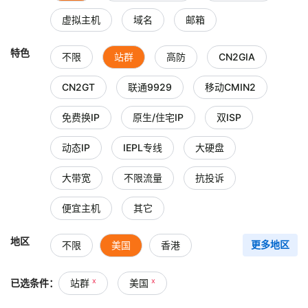
虚拟主机
域名
邮箱
特色
不限
站群
高防
CN2GIA
CN2GT
联通9929
移动CMIN2
免费换IP
原生/住宅IP
双ISP
动态IP
IEPL专线
大硬盘
大带宽
不限流量
抗投诉
便宜主机
其它
地区
不限
美国
香港
更多地区
台湾
中国大陆
日本
x
x
已选条件：
站群
美国
新加坡
韩国
俄罗斯