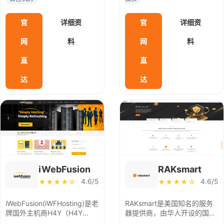
提供香港cn2、美国cn2的云
Falkenstein（法尔肯施泰
罗马尼亚
拉脱维亚
服务器，以及美国大带宽服务
因），芬兰的赫尔辛基，美国
官
详细资
官
详细资
器、香港高防服务器、美国高
的Ashburn（弗吉尼亚州）、
防服务器。
俄勒冈州希尔斯(Hillsboro)等
格鲁吉亚
墨西哥
以色列
网
料
网
料
等。
直
南非
其它
直
达
达
iWebFusion
RAKsmart
4.6/5
4.6/5
★★★★☆
★★★★☆
iWebFusion(iWFHosting)是老
RAKsmart是美国知名的服务
牌国外主机商H4Y（H4Y
器提供商，由华人开设的国外
Technologies LLC）旗下站
IDC，自营机房，目前主要提